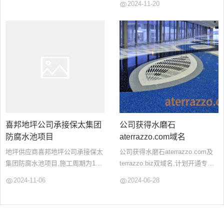
2024-11-20
GB/T9274-1988标准...
喜邦地坪公司承接保太集团
公司获得水磨石
防腐水池项目
aterrazzo.com域名
地坪供应商喜邦地坪公司承接保太
公司获得水磨石aterrazzo.com及
集团防腐水池项目,施工周期为15
terrazzo.biz双域名,计划开通专业
天,选材为乙烯基重防腐涂料,施工
的水磨石地坪产品及资讯技术网
2024-11-06
2024-06-28
工艺为三布五油防腐工程。我们是
站.敬请期待!公司一直都致力于各
一家拥有防腐贰级资质的专业防腐
种知识产权的保护工作....
防渗工程服务商...