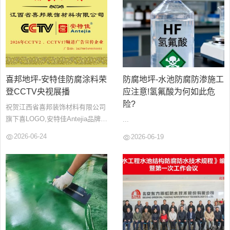
喜邦地坪-安特佳防腐涂料荣
防腐地坪-水池防腐防渗施工
登CCTV央视展播
应注意!氢氟酸为何如此危
险?
祝贺江西省喜邦装饰材料有限公司
旗下喜LOGO,安特佳Antejia品牌荣
...
登CCTV2频道,CCTV17频道广告
2026-06-24
2026-06-19
展播...