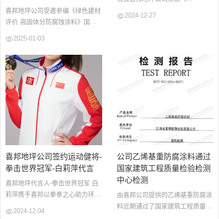
喜邦地坪公司受邀参编《绿色建材
2024-12-27
评价 高固体分防腐蚀涂料》国家
团体标准,这是行业协会和社会各
2025-01-03
界对于我们技术及产品质量的一种
认可,同时也是一种鞭策,喜邦防腐
事业部要不断创新,开发出更多更
好的符合市场需求的防腐产品....
喜邦地坪公司签约运动健将-
公司乙烯基重防腐涂料通过
拳击世界冠军-白莉萍代言
国家建筑工程质量检验检测
中心检测
喜邦地坪代言人-拳击世界冠军 白
莉萍携手喜邦以拳拳之心助力环
由喜邦公司提供的乙烯基重防腐涂
保...
料近期通过了国家建筑工程质量检
2024-12-04
验检测中心检测,产品符合