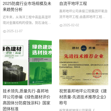
2025防腐行业市场规模及未
自流平地坪工程
来趋势分析
喜邦地坪公司承接江铜集团环氧自
流平地坪工程,由喜邦地坪工程技
近年来，从海洋工程中高盐高湿环
术部为江铜贵冶公司智能化车间提
境对金属结构的侵蚀，到石油化工
2025-02-02
供地面解决方案采用环氧树脂自流
领域复杂介质对管道设备的破坏，
2025-11-07
平地坪施工工艺,厚度为2mm,颜色
再到日常建筑因环境因素导致的结
为通道淡灰,作业及其他区域为艳
构劣化，腐蚀现象无处不在。...
绿,中黄线作缝线区分....
技术领先,质量先行-喜邦地
祝贺喜邦地坪公司荣获《建
坪公司参编《绿色建材评价
材质量-先进技术推荐企业》
高固体分防腐蚀涂料》国家
称号
团体标准
祝贺喜邦地坪公司荣获《...