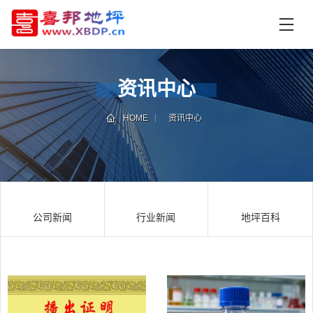
首
页
产
品
资讯中心
中
技
心
术
HOME
资讯中心
支
资
持
讯
中
施
心
工
公司新闻
行业新闻
地坪百科
案
例
联
电
系
话
我
咨
们
询