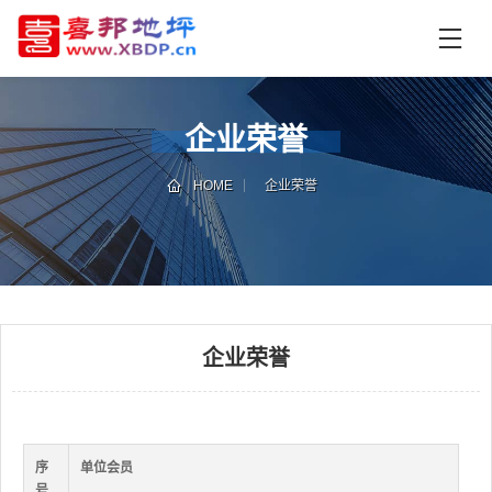
首
页
产
品
企业荣誉
中
技
心
术
HOME
企业荣誉
支
资
持
讯
中
施
心
工
案
企业荣誉
例
联
电
系
话
我
咨
们
询
序
单位会员
号