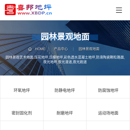
首
页
产
品
园林景观地面
中
技
心
术
HOME
产品中心
园林景观地面
支
园林景观艺术地面,压花地坪,压模地坪,彩色透水混凝土地坪,防滑陶瓷颗粒路面,
资
夜光地坪,夜光漫道,夜光跑道
持
讯
中
施
心
工
环氧地坪
防静电地坪
防腐蚀地坪
案
例
联
电
系
话
密封固化剂
耐磨地坪
运动场地面
我
咨
们
询