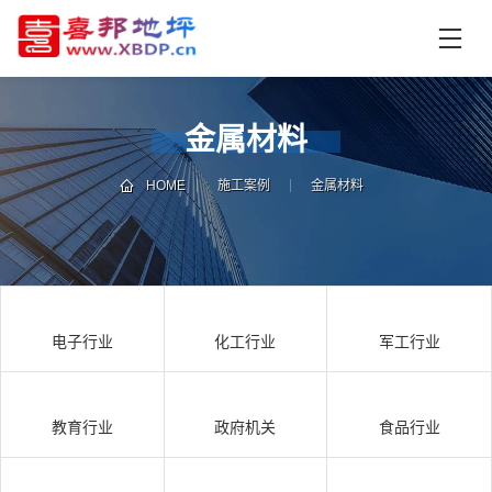
首
页
产
品
金属材料
中
技
心
术
HOME
施工案例
金属材料
支
资
持
讯
中
施
心
工
电子行业
化工行业
军工行业
案
例
联
电
系
话
教育行业
政府机关
食品行业
我
咨
们
询