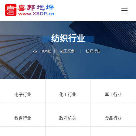
首
页
产
品
纺织行业
中
技
心
术
HOME
施工案例
纺织行业
支
资
持
讯
中
施
心
工
电子行业
化工行业
军工行业
案
例
联
电
系
话
教育行业
政府机关
食品行业
我
咨
们
询