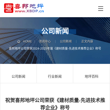
首
页
产
品
公司新闻
中
技
心
术
HOME
资讯中心
公司新闻
正文内容
支
喜邦地坪公司荣获2024-2025年度《建材质量-先进技术推荐企业》称号
资
持
讯
中
施
心
工
公司新闻
行业新闻
地坪百科
案
例
联
电
系
话
我
咨
祝贺喜邦地坪公司荣获《建材质量-先进技术推
们
询
荐企业》称号