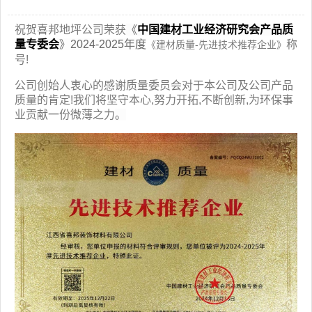
祝贺喜邦地坪公司荣获
《
中国建材工业经济研究会产品质
量专委会
》2024-2025年度
称
《建材质量-先进技术推荐企业》
号!
公司创始人衷心的感谢质量委员会对于本公司及公司产品
质量的肯定!我们将坚守本心,努力开拓,不断创新,为环保事
业贡献一份微薄之力
。