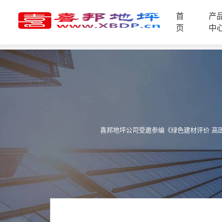
首
产
首
页
中
页
产
品
中
技
心
术
支
资
持
讯
中
喜邦地坪公司受邀参编《绿色建材评价 高
施
心
工
案
例
联
电
系
话
我
咨
们
询