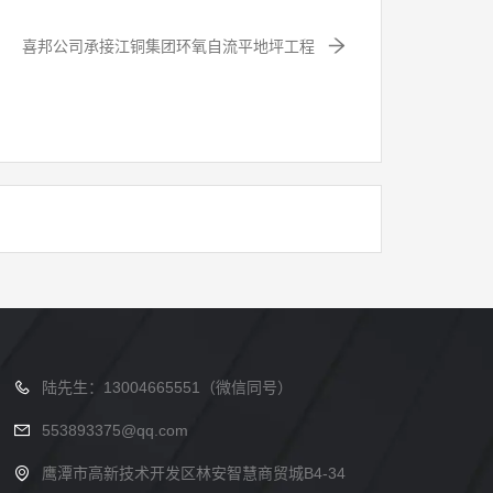
喜邦公司承接江铜集团环氧自流平地坪工程
陆先生：13004665551（微信同号）
553893375@qq.com
鹰潭市高新技术开发区林安智慧商贸城B4-34