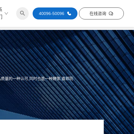
系
40096-50096
在线咨询
们
质量的一种认可,同时也是一种鞭策,喜邦防